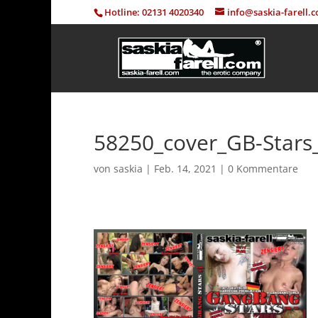
Hotline: 02131 4020340
info@saskia-farell.
58250_cover_GB-Stars
von
saskia
|
Feb. 14, 2021
|
0 Kommentare