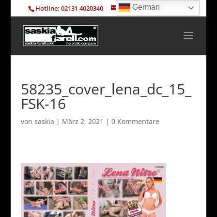
German
Hotline: 02131 4020340
info@saskia-farell.com
58235_cover_lena_dc_15_
FSK-16
von
saskia
|
März 2, 2021
|
0 Kommentare