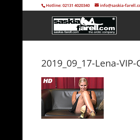
Hotline: 02131 4020340
info@saskia-farell.
2019_09_17-Lena-VIP-C