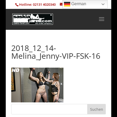
German
Hotline: 02131 4020340
info@saskia-farell.com
2018_12_14-
Melina_Jenny-VIP-FSK-16