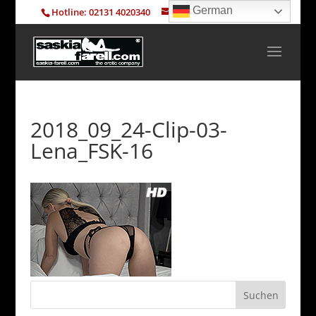
German
Hotline: 02131 4020340
info@saskia-farell.com
2018_09_24-Clip-03-
Lena_FSK-16