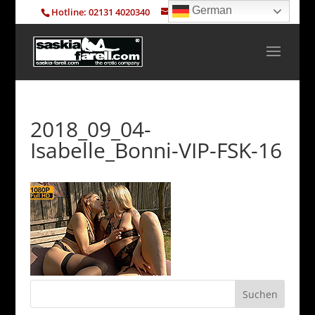
German
Hotline: 02131 4020340
info@saskia-farell.com
2018_09_04-
Isabelle_Bonni-VIP-FSK-16