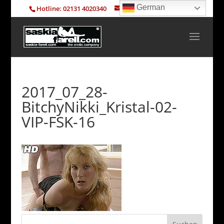
German
Hotline: 02131 4020340
info@saskia-farell.com
2017_07_28-
BitchyNikki_Kristal-02-
VIP-FSK-16