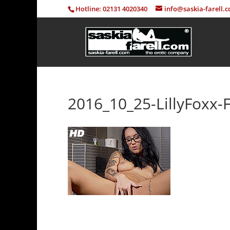
Hotline: 02131 4020340
info@saskia-farell.
2016_10_25-LillyFoxx-