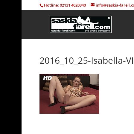
Hotline: 02131 4020340
info@saskia-farell.
2016_10_25-Isabella-V