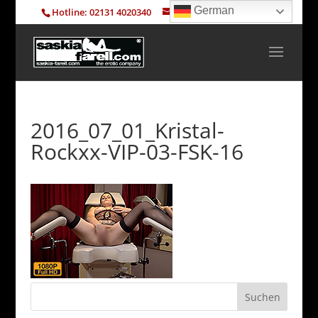
German
Hotline: 02131 4020340
info@saskia-farell.com
2016_07_01_Kristal-
Rockxx-VIP-03-FSK-16