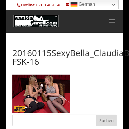
German
Hotline: 02131 4020340
info@saskia-farell.com
20160115SexyBella_ClaudiaB
FSK-16