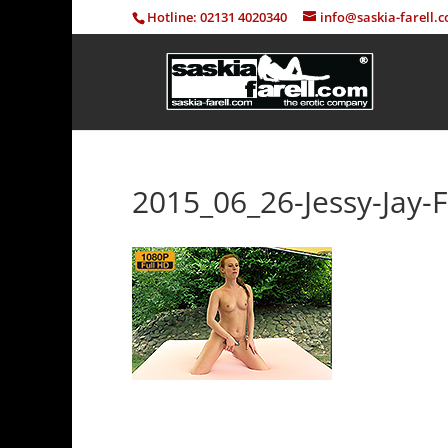
Hotline: 02131 4020340
info@saskia-farell.
2015_06_26-Jessy-Jay