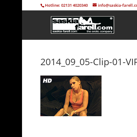
Hotline: 02131 4020340
info@saskia-farell.
2014_09_05-Clip-01-VI