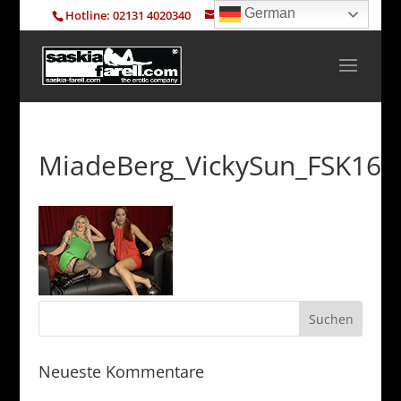
German
Hotline: 02131 4020340
info@saskia-farell.com
MiadeBerg_VickySun_FSK16
Neueste Kommentare