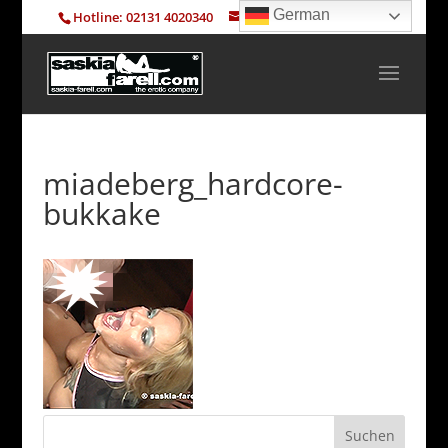
German
Hotline: 02131 4020340
info@saskia-farell.com
miadeberg_hardcore-
bukkake