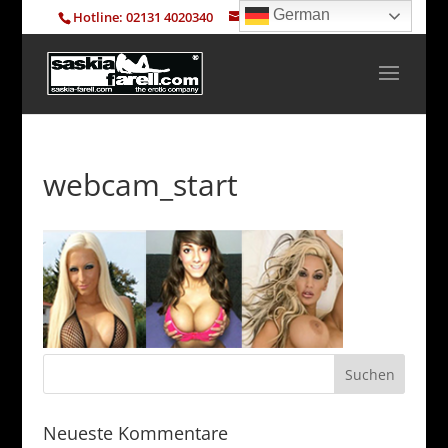
German
Hotline: 02131 4020340
info@saskia-farell.com
webcam_start
Neueste Kommentare