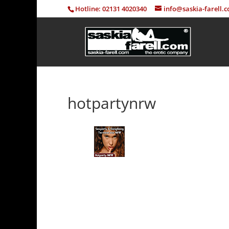
Hotline: 02131 4020340
info@saskia-farell.
hotpartynrw