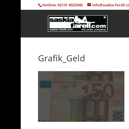
Hotline: 02131 4020340
info@saskia-farell.
Grafik_Geld