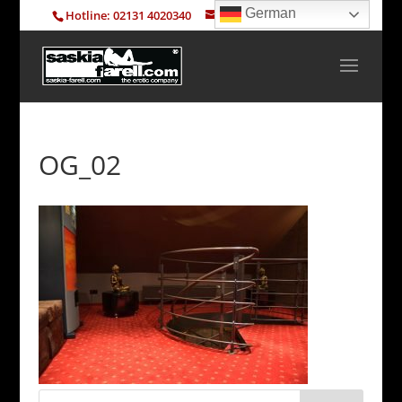
German
Hotline: 02131 4020340
info@saskia-farell.com
OG_02