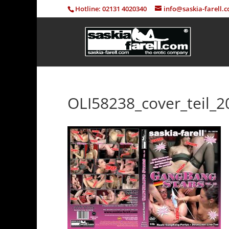
Hotline: 02131 4020340
info@saskia-farell.
OLI58238_cover_teil_2