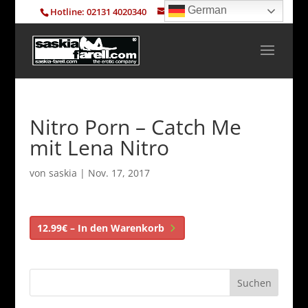
German
Hotline: 02131 4020340
info@saskia-farell.com
Nitro Porn – Catch Me
mit Lena Nitro
von
saskia
|
Nov. 17, 2017
12.99€ – In den Warenkorb