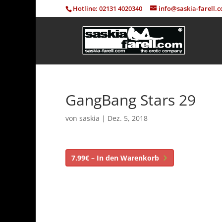
Hotline: 02131 4020340
info@saskia-farell.
GangBang Stars 29
von
saskia
|
Dez. 5, 2018
7.99€ – In den Warenkorb