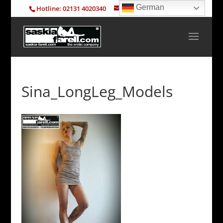
German
Hotline: 02131 4020340
info@saskia-farell.com
Sina_LongLeg_Models