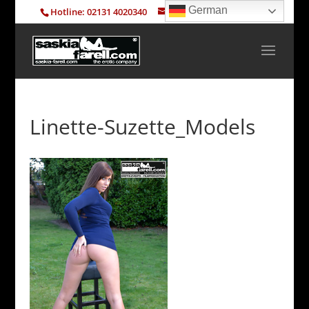
German
Hotline: 02131 4020340
info@saskia-farell.com
Linette-Suzette_Models