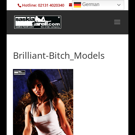
German
Hotline: 02131 4020340
info@saskia-farell.com
Brilliant-Bitch_Models